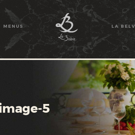
ACCUEIL
MENUS
MENUS
LA BEL
LA BELVA
CONTACT
 image-5