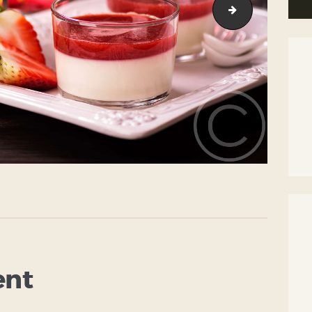
image-11
ent