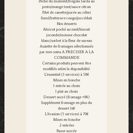
Pèche du moment/fregola Sarda au
pesto/mange tout/sauce citron
Filet de canette/purée au céleri
fumé/betterave rouge/jus réduit
Nos desserts
Abricot poché au miel/biscuit
joconde/mousse chocolat
blanc/sorbet à la fleur de sureau
Assiette de fromages sélectionnés
par mes soins A PRECISER A LA
COMMANDE
Certains produits peuvent être
modifiés selon la disponibilité.
L’essentiel (3 services) à 58€
Mises en bouche
1 entrée au choix
1 plat au choix
Dessert sucré (fromage +8€)
Supplément fromage en plus du
dessert 16€
L’évasion (5 services) à 70€
Mises en bouche
2 entrées
Pause sucrée