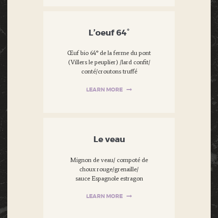
L’oeuf 64°
Œuf bio 64° de la ferme du pont
(Villers le peuplier) /lard confit/
conté/croutons truffé
LEARN MORE
Le veau
Mignon de veau/ compoté de
choux rouge/grenaille/
sauce Espagnole estragon
LEARN MORE